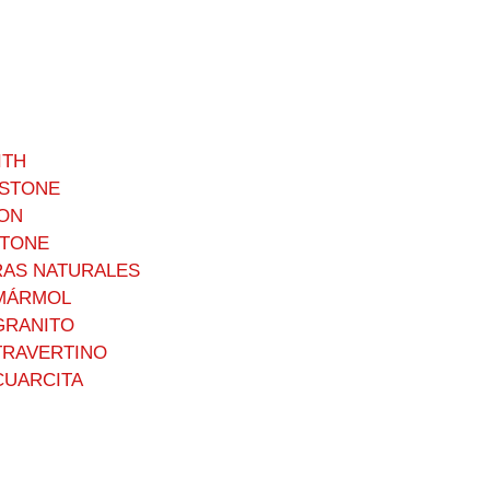
ITH
STONE
ON
STONE
RAS NATURALES
MÁRMOL
GRANITO
TRAVERTINO
CUARCITA